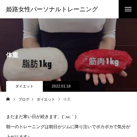
姫路女性パーソナルトレーニング
体重
ダイエット
2022.01.18
ブログ
ダイエット
体重
まだまだ寒い日が続きます、(´;ω;｀)
朝一のトレーニングは朝日がジムに降り注いでポカポカで気分が
上がります♪