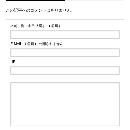
NSGROUP
NSフィットネスグループHP
この記事へのコメントはありません。
名前（例：山田 太郎）
( 必須 )
E-MAIL
( 必須 ) - 公開されません -
URL