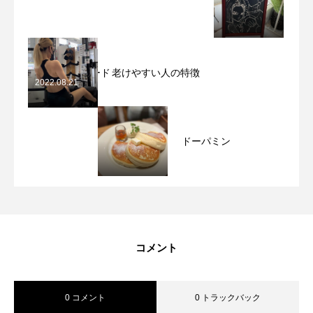
スーパーフード
老けやすい人の特徴
2022.08.21
HOME
トップ
ドーパミン
4features
4つの特徴
2022.08.08
NEWS
ニュース
personalWebReserve
パーソナルWEB予約
コメント
BLOG
ブログ
0 コメント
0 トラックバック
Webenrollment
NSフィットネスWEB入会