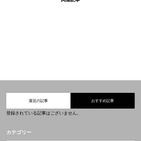
BLOG
BLOG
BLOG
2022.06.14
2022.03.30
2022.02.24
BLOG更新しました
BLOG更新しました
BLOG更新しまし
♪
♪
た！
HOME
トップ
4features
4つの特徴
最近の記事
おすすめ記事
NEWS
ニュース
登録されている記事はございません。
personalWebReserve
パーソナルWEB予約
カテゴリー