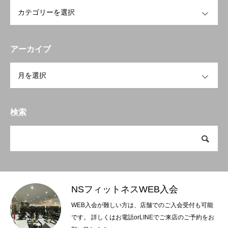
BLOG
ブログ
OPEN
Webenrollment
NSフィットネスWEB入会
アーカイブ
NSGROUP
NSフィットネスグループHP
OPEN
検索
NSフィットネスWEB入会
WEB入会が難しい方は、店舗でのご入会受付も可能
です。 詳しくはお電話orLINEでご来店のご予約をお