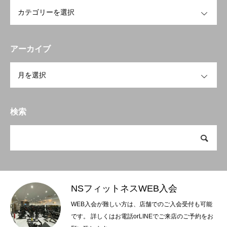
BLOG
ブログ
OPEN
Webenrollment
NSフィットネスWEB入会
アーカイブ
NSGROUP
NSフィットネスグループHP
OPEN
検索
NSフィットネスWEB入会
WEB入会が難しい方は、店舗でのご入会受付も可能
です。 詳しくはお電話orLINEでご来店のご予約をお