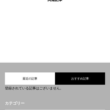
BLOG
BLOG
BLOG
2022.06.14
2022.03.30
2022.03.24
BLOG更新しました
BLOG更新しました
BLOG更新しまし
♪
♪
た！
HOME
トップ
4features
4つの特徴
最近の記事
おすすめ記事
NEWS
ニュース
登録されている記事はございません。
personalWebReserve
パーソナルWEB予約
カテゴリー