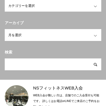
BLOG
ブログ
OPEN
Webenrollment
NSフィットネスWEB入会
アーカイブ
NSGROUP
NSフィットネスグループHP
OPEN
検索
NSフィットネスWEB入会
WEB入会が難しい方は、店舗でのご入会受付も可能
です。 詳しくはお電話orLINEでご来店のご予約をお