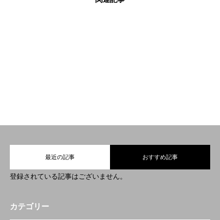
BLOG
BLOG
BLOG
2022.06.14
2022.03.30
2022.03.24
BLOG更新しました
BLOG更新しました
BLOG更新しまし
♪
♪
た！
HOME
トップ
4features
4つの特徴
最近の記事
おすすめ記事
NEWS
ニュース
登録されている記事はございません。
personalWebReserve
パーソナルWEB予約
カテゴリー