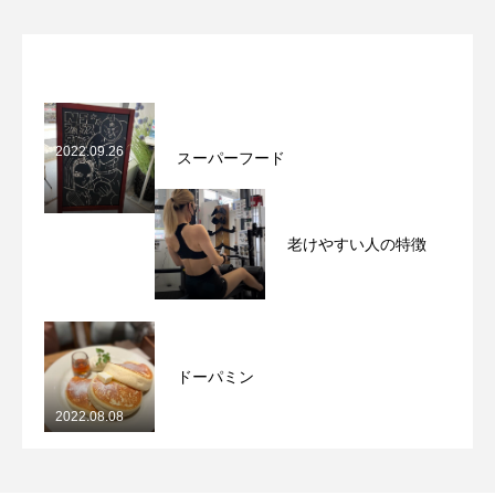
2021.08.26
2021.12.08
2021.12.22
Webenrollment
NSフィットネスWEB入会
はじめまして！！
和菓子
サプライズ
NSGROUP
NSフィットネスグループHP
2022.09.26
スーパーフード
老けやすい人の特徴
2022.08.21
ドーパミン
2022.08.08