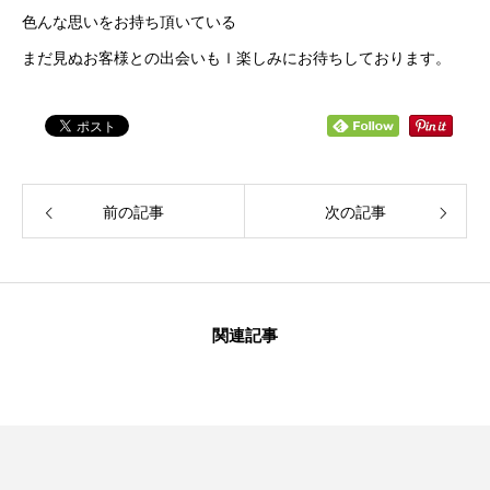
色んな思いをお持ち頂いている
まだ見ぬお客様との出会いもｌ楽しみにお待ちしております。
前の記事
次の記事
HOME
トップ
4features
4つの特徴
関連記事
NEWS
ニュース
お知らせ
プライベート
パーソナル
personalWebReserve
パーソナルWEB予約
BLOG
ブログ